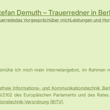
tefan Demuth – Trauerredner in Berl
uerrede
das Vorgespräch
über mich
Leistungen und Ho
mühe ich mich mein Internetangebot, im Rahmen mei
efreie Informations- und Kommunikationstechnik Berl
/2102 des Europäischen Parlaments und des Rates. 
tionstechnik-Verordnung (BITV)
.