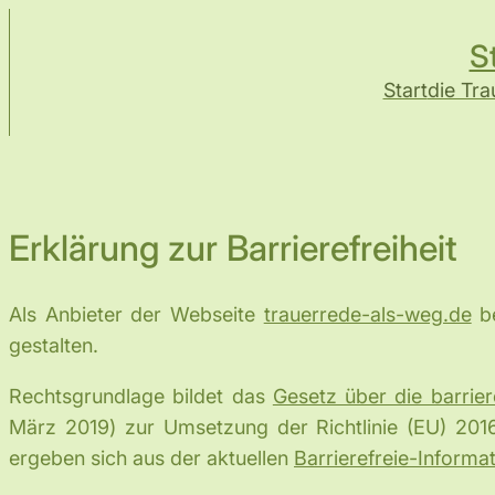
Zum
S
Inhalt
springen
Start
die Tra
Erklärung zur Barrierefreiheit
Als Anbieter der Webseite
trauerrede-als-weg.de
be
gestalten.
Rechtsgrundlage bildet das
Gesetz über die barrier
März 2019) zur Umsetzung der Richtlinie (EU) 2016
ergeben sich aus der aktuellen
Barrierefreie-Informa